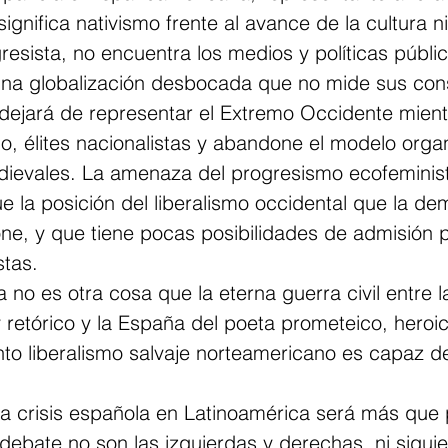
gnifica nativismo frente al avance de la cultura nih
sista, no encuentra los medios y políticas públi
na globalización desbocada que no mide sus con
dejará de representar el Extremo Occidente mient
do, élites nacionalistas y abandone el modelo organ
dievales. La amenaza del progresismo ecofeminista
e la posición del liberalismo occidental que la de
ne, y que tiene pocas posibilidades de admisión p
stas.
no es otra cosa que la eterna guerra civil entre l
retórico y la España del poeta prometeico, heroic
to liberalismo salvaje norteamericano es capaz d
la crisis española en Latinoamérica será más que 
 debate no son las izquierdas y derechas, ni siquie