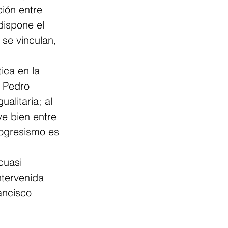
ción entre 
dispone el 
 se vinculan, 
ica en la 
. Pedro 
alitaria; al 
e bien entre 
rogresismo es 
cuasi 
ntervenida 
ancisco 
 