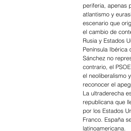
periferia, apenas 
atlantismo y eura
escenario que orig
el cambio de cont
Rusia y Estados Un
Península Ibérica q
Sánchez no represe
contrario, el PSO
el neoliberalismo 
reconocer el apego
La ultraderecha es
republicana que ll
por los Estados U
Franco. España se
latinoamericana.