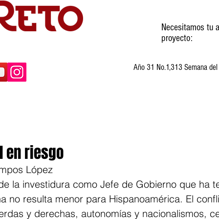
Necesitamos tu a
proyecto:
Año 31 No.1,313 Semana del 3
ltura
Invitados
Cartones
Humor
d en riesgo
Campos López
de la investidura como Jefe de Gobierno que ha t
 no resulta menor para Hispanoamérica. El confli
ierdas y derechas, autonomías y nacionalismos, ce