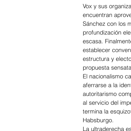
Vox y sus organizac
encuentran aprove
Sánchez con los m
profundización ele
escasa. Finalmente
establecer conveni
estructura y elec
propuesta sensata
El nacionalismo ca
aferrarse a la ide
autoritarismo comp
al servicio del i
termina la esquizof
Habsburgo.
La ultraderecha e