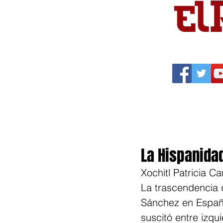
Portada
Política
Cu
La Hispanida
Xochitl Patricia 
La trascendencia 
Sánchez en España
suscitó entre izqu