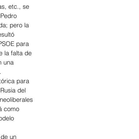
s, etc., se 
 Pedro 
a; pero la 
sultó 
l PSOE para 
la falta de 
n una 
.
tórica para 
 Rusia del 
neoliberales 
rá como 
odelo 
 de un 