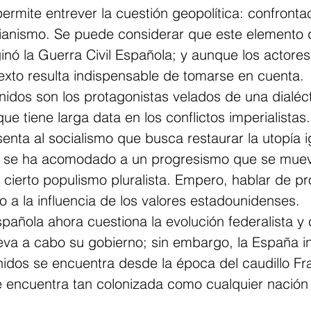
permite entrever la cuestión geopolítica: confronta
sianismo. Se puede considerar que este elemento 
inó la Guerra Civil Española; y aunque los actores
exto resulta indispensable de tomarse en cuenta.
idos son los protagonistas velados de una dialéct
ue tiene larga data en los conflictos imperialistas
nta al socialismo que busca restaurar la utopía igu
E se ha acomodado a un progresismo que se muev
y cierto populismo pluralista. Empero, hablar de p
 a la influencia de los valores estadounidenses.
pañola ahora cuestiona la evolución federalista y 
eva a cabo su gobierno; sin embargo, la España i
nidos se encuentra desde la época del caudillo Fr
 encuentra tan colonizada como cualquier nación