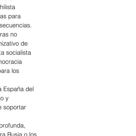
ilista 
cas para 
secuencias. 
ras no 
izativo de 
 socialista 
mocracia 
ara los 
a España del 
o y 
e soportar 
profunda, 
ra Rusia o los 