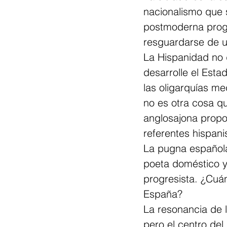
nacionalismo que si
postmoderna progre
resguardarse de u
La Hispanidad no 
desarrolle el Esta
las oligarquías me
no es otra cosa qu
anglosajona propo
referentes hispani
La pugna española 
poeta doméstico y 
progresista. ¿Cuán
España?
La resonancia de 
pero el centro del