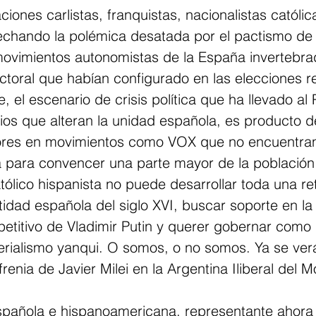
iones carlistas, franquistas, nacionalistas católica
chando la polémica desatada por el pactismo de
ovimientos autonomistas de la España invertebrad
ctoral que habían configurado en las elecciones re
, el escenario de crisis política que ha llevado a
os que alteran la unidad española, es producto de 
tores en movimientos como VOX que no encuentra
 para convencer una parte mayor de la población
tólico hispanista no puede desarrollar toda una re
ntidad española del siglo XVI, buscar soporte en la
etitivo de Vladimir Putin y querer gobernar como 
mperialismo yanqui. O somos, o no somos. Ya se ve
renia de Javier Milei en la Argentina Iliberal del M
spañola e hispanoamericana, representante ahora