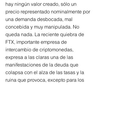
hay ningún valor creado, sólo un 
precio representado nominalmente por 
una demanda desbocada, mal 
concebida y muy manipulada. No 
queda nada. La reciente quiebra de 
FTX, importante empresa de 
intercambio de criptomonedas, 
expresa a las claras una de las 
manifestaciones de la deuda que 
colapsa con el alza de las tasas y la 
ruina que provoca, excepto para los 
manipuladores del mercado, que 
siempre existen.
El choque monetario y financiero 
provocará ajustes muy severos, unos 
visibles y otros menos, pero 
igualmente reales.