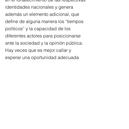
identidades nacionales y genera 
además un elemento adicional, que 
define de alguna manera los “tiempos 
políticos” y la capacidad de los 
diferentes actores para posicionarse 
ante la sociedad y la opinión pública. 
Hay veces que es mejor callar y 
esperar una oportunidad adecuada 
para impulsar determinadas acciones. 
La política tiene sus tiempos y los 
buenos políticos “saben cuándo”.
Doctor en antropología, profesor 
investigador emérito ENAH-INAH