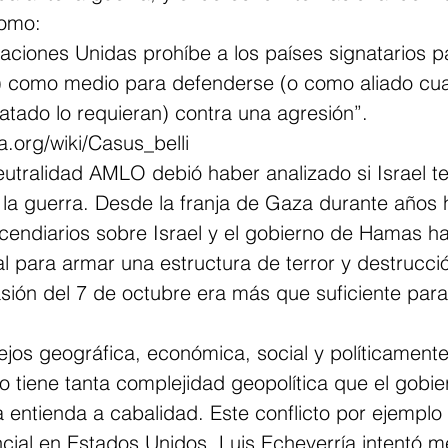
como: 
aciones Unidas prohíbe a los países signatarios par
) como medio para defenderse (o como aliado cua
ratado lo requieran) contra una agresión”. 
a.org/wiki/Casus_belli  
 neutralidad AMLO debió haber analizado si Israel t
 la guerra. Desde la franja de Gaza durante años h
ncendiarios sobre Israel y el gobierno de Hamas ha 
l para armar una estructura de terror y destrucció
asión del 7 de octubre era más que suficiente para
jos geográfica, económica, social y políticament
cto tiene tanta complejidad geopolítica que el gobi
 entienda a cabalidad. Este conflicto por ejemplo 
ial en Estados Unidos. Luis Echeverría intentó me