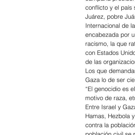
conflicto y el paí
Juárez, pobre Juár
Internacional de l
encabezada por un 
racismo, la que ra
con Estados Unido
de las organizaci
Los que demandan 
Gaza lo de ser cie
“
El genocidio es e
motivo de raza, etn
Entre Israel y Ga
Hamas, Hezbola y l
contra la població
población civil s