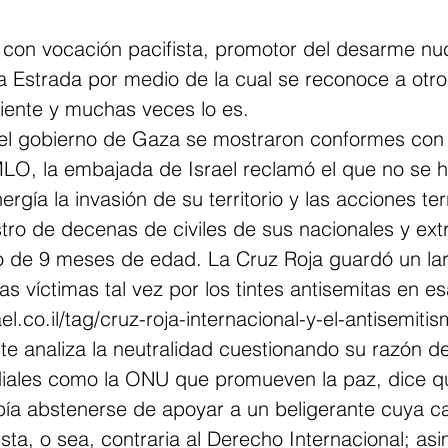
 con vocación pacifista, promotor del desarme nuc
a Estrada por medio de la cual se reconoce a otro
ente y muchas veces lo es. 
l gobierno de Gaza se mostraron conformes con 
LO, la embajada de Israel reclamó el que no se 
gía la invasión de su territorio y las acciones terr
stro de decenas de civiles de sus nacionales y ext
o de 9 meses de edad. La Cruz Roja guardó un larg
s víctimas tal vez por los tintes antisemitas en esa
ael.co.il/tag/cruz-roja-internacional-y-el-antisemitis
te analiza la neutralidad cuestionando su razón de s
diales como la ONU que promueven la paz, dice q
ía abstenerse de apoyar a un beligerante cuya ca
justa, o sea, contraria al Derecho Internacional; as