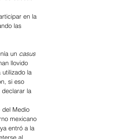
ticipar en la 
ndo las 
enía un
casus 
an llovido 
utilizado la 
n, si eso 
 declarar la 
e del Medio 
erno mexicano 
ya entró a la 
terse al 