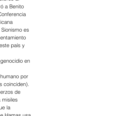
ró a Benito 
Conferencia 
xicana 
 Sionismo es 
frentamiento 
ste país y 
 genocidio en 
o humano por 
es coinciden).
uerzos de 
 misiles 
ue la 
que Hamas usa 