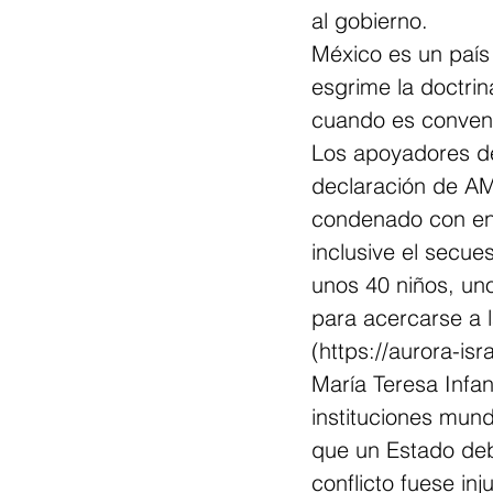
al gobierno. 
México es un país
esgrime la doctrin
cuando es conveni
Los apoyadores de
declaración de AM
condenado con ener
inclusive el secue
unos 40 niños, un
para acercarse a la
(https://aurora-isr
María Teresa Infan
instituciones mun
que un Estado deb
conflicto fuese in