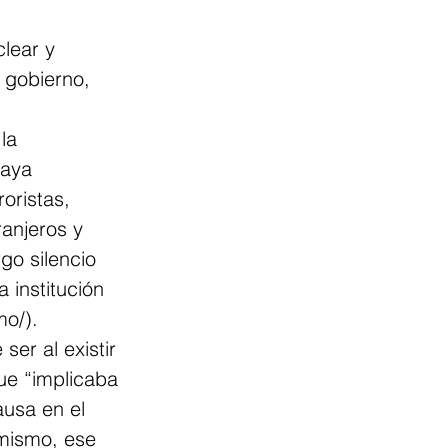
lear y 
 gobierno, 
la 
haya 
oristas, 
ranjeros y 
o silencio 
 institución 
mo/). 
er al existir 
ue “implicaba 
usa en el 
imismo, ese 