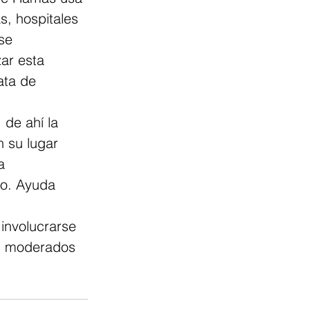
s, hospitales 
se 
zar esta 
ata de 
de ahí la 
n su lugar 
a 
to. Ayuda 
involucrarse 
s moderados 