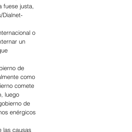
 fuese justa, 
/Dialnet-
nternacional o 
xternar un 
que 
bierno de 
almente como 
obierno comete 
, luego 
gobierno de 
nos enérgicos 
e las causas 