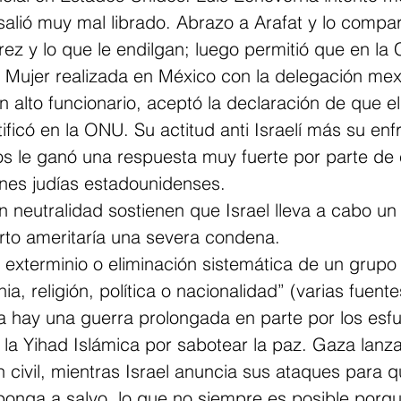
s salió muy mal librado. Abrazo a Arafat y lo compa
ez y lo que le endilgan; luego permitió que en la 
a Mujer realizada en México con la delegación me
alto funcionario, aceptó la declaración de que el
tificó en la ONU. Su actitud anti Israelí más su en
s le ganó una respuesta muy fuerte por parte de e
ones judías estadounidenses. 
neutralidad sostienen que Israel lleva a cabo un
rto ameritaría una severa condena. 
l exterminio o eliminación sistemática de un grup
ia, religión, política o nacionalidad” (varias fuent
za hay una guerra prolongada en parte por los esf
a Yihad Islámica por sabotear la paz. Gaza lanza
n civil, mientras Israel anuncia sus ataques para q
e ponga a salvo, lo que no siempre es posible por