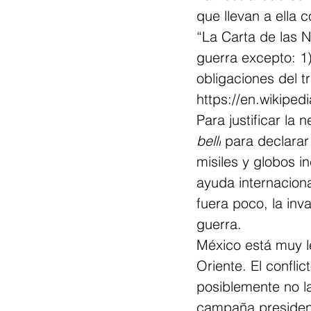
que llevan a ella 
“La Carta de las N
guerra excepto: 1
obligaciones del t
https://en.wikipedi
Para justificar la
belli
 para declarar
misiles y globos i
ayuda internaciona
fuera poco, la inv
guerra.
México está muy le
Oriente. El confli
posiblemente no la
campaña presidenc