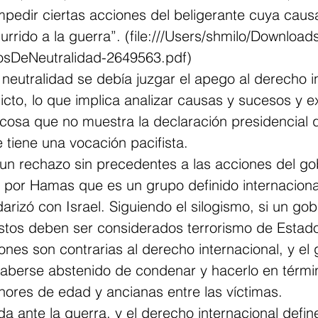
pedir ciertas acciones del beligerante cuya causa
urrido a la guerra”. (file:///Users/shmilo/Downloads
osDeNeutralidad-2649563.pdf) 
 neutralidad se debía juzgar el apego al derecho i
flicto, lo que implica analizar causas y sucesos y e
, cosa que no muestra la declaración presidencial 
 tiene una vocación pacifista.
 un rechazo sin precedentes a las acciones del go
por Hamas que es un grupo definido internacion
idarizó con Israel. Siguiendo el silogismo, si un g
estos deben ser considerados terrorismo de Estado
nes son contrarias al derecho internacional, y el 
haberse 
abstenido de condenar y hacerlo en térmi
nores de edad y ancianas entre las víctimas. 
da ante la guerra, y el derecho internacional defin