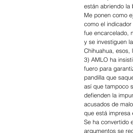
están abriendo la 
Me ponen como eje
como el indicador 
fue encarcelado, 
y se investiguen l
Chihuahua, esos, 
3) AMLO ha insist
fuero para garanti
pandilla que saque
así que tampoco s
defienden la impu
acusados de malos
que está impresa e
Se ha convertido e
argumentos se reg