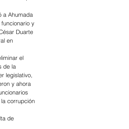
ió a Ahumada 
funcionario y 
César Duarte 
al en 
iminar el 
 de la 
 legislativo, 
ron y ahora 
uncionarios 
la corrupción 
lta de 