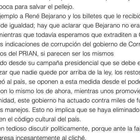
boca para salvar el pellejo.
mplo a René Bejarano y los billetes que le recib
de igualdad; hay que aclarar que Bejarano no era 
mientras que todavía esperamos que extraditen a 
as indicaciones de corrupción del gobierno de Corr
los del PRIAN, si parecen ser los mismos
ido desde su campaña presidencial que se debe el
zar que nadie quede por arriba de la ley, los restos
ó al país, se oponen a esta medida desde el poder
on lo mismo los de ahora, mientras unos promovie
nidad, este gobierno ha actuado contra miles de f
 manejos. Esto no implica que se haya eliminado 
n el código cultural del país.
n tedioso discutir políticamente, porque ante la fa
resa incesantemente al cliché.