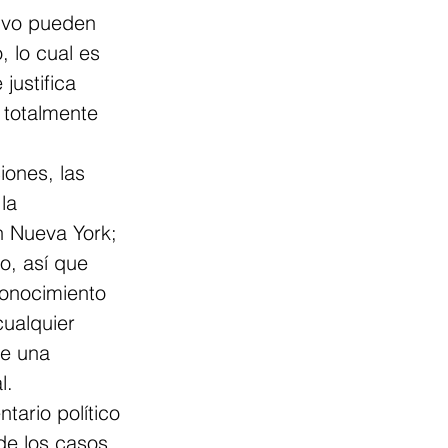
ivo pueden 
 lo cual es 
justifica 
 totalmente 
iones, las 
la 
n Nueva York; 
o, así que 
onocimiento 
ualquier 
e una 
l.
tario político 
de los casos 