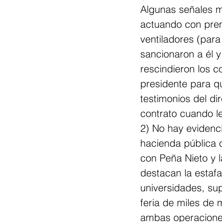
Algunas señales mu
actuando con premu
ventiladores (par
sancionaron a él y 
rescindieron los c
presidente para q
testimonios del d
contrato cuando l
2) No hay evidenc
hacienda pública 
con Peña Nieto y 
destacan la estaf
universidades, su
feria de miles de
ambas operaciones