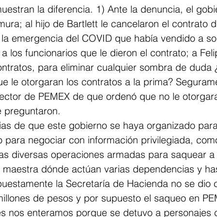
estran la diferencia. 1) Ante la denuncia, el gobi
ra; al hijo de Bartlett le cancelaron el contrato d
a la emergencia del COVID que había vendido a sob
a los funcionarios que le dieron el contrato; a Feli
ontratos, para eliminar cualquier sombra de duda ¿
ue le otorgaran los contratos a la prima? Seguram
irector de PEMEX de que ordenó que no le otorgar
e preguntaron.
ias de que este gobierno se haya organizado para 
o para negociar con información privilegiada, com
las diversas operaciones armadas para saquear a 
a maestra dónde actúan varias dependencias y ha
puestamente la Secretaría de Hacienda no se dio 
 millones de pesos y por supuesto el saqueo en P
 nos enteramos porque se detuvo a personajes c