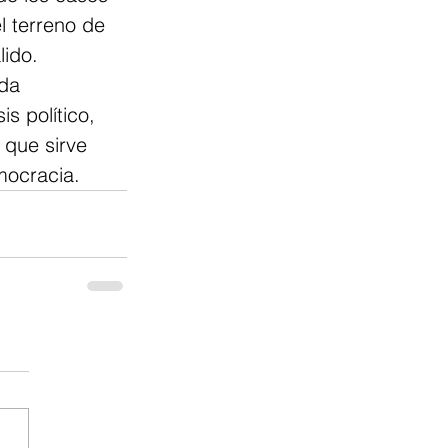
l terreno de 
lido.
da 
s político, 
 que sirve 
mocracia.