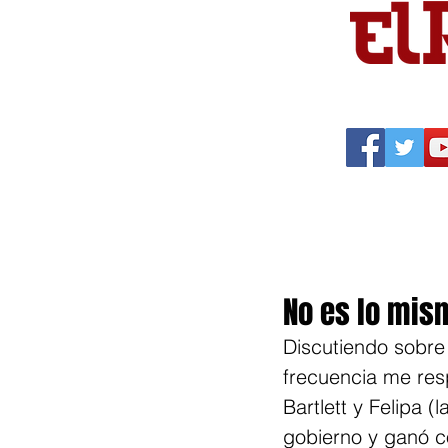
Portada
Política
Cu
No es lo mis
Discutiendo sobre
frecuencia me resp
Bartlett y Felipa
gobierno y ganó c