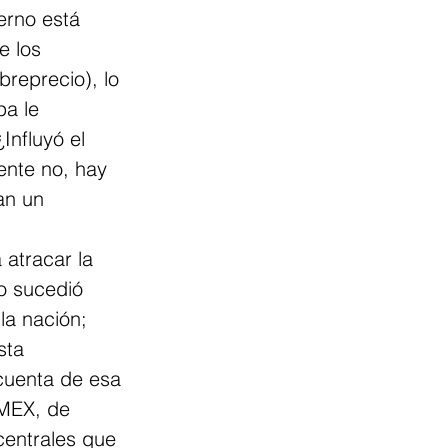
erno está 
e los 
reprecio), lo 
pa le 
Influyó el 
ente no, hay 
an un 
atracar la 
o sucedió 
la nación; 
sta 
cuenta de esa 
EMEX, de 
entrales que 