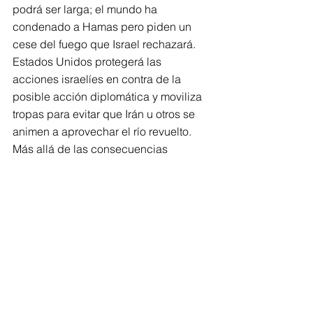
podrá ser larga; el mundo ha 
condenado a Hamas pero piden un 
cese del fuego que Israel rechazará. 
Estados Unidos protegerá las 
acciones israelíes en contra de la 
posible acción diplomática y moviliza 
tropas para evitar que Irán u otros se 
animen a aprovechar el río revuelto. 
Más allá de las consecuencias 
políticas en Israel y Palestina, hay 
nubarrones que alejan a la paz y 
aumentan el sufrimiento de los 
pueblos. 
@shmil50