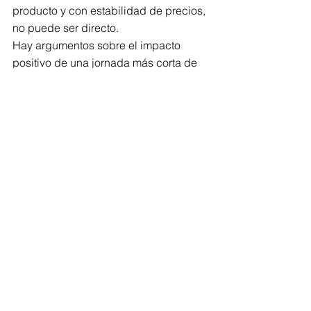
producto y con estabilidad de precios, 
no puede ser directo. 
Hay argumentos sobre el impacto 
positivo de una jornada más corta de 
trabajo sobre la productividad. Los 
hay también que apuntan a una mejora 
de la productividad por vía de la 
inversión, el cambio tecnológico y la 
innovación como factor para reducir la 
jornada de trabajo. Ese es hoy el pulso 
en torno a la reforma laboral. En todo 
caso, los resultados no se darán de 
manera automática con el cambio 
legal.