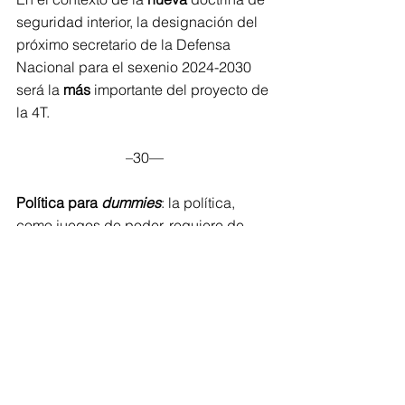
seguridad interior, la designación del 
próximo secretario de la Defensa 
Nacional para el sexenio 2024-2030 
será la 
más
 importante del proyecto de 
la 4T.
–30—
Política para 
dummies
: la política, 
como juegos de poder, requiere de 
poderes.
El contenido de esta columna es 
responsabilidad exclusiva del 
columnista y no del periódico que la 
publica.