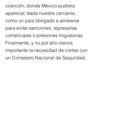
coerción, donde México pudiera 
aparecer, dada nuestra cercanía, 
como un país obligado a alinearse 
para evitar sanciones, represalias 
comerciales o presiones migratorias.
Finalmente, y no por ello menos 
importante la necesidad de contar con 
un Consejero Nacional de Seguridad, 
ojo, que no de Seguridad Nacional, 
como lo fue el fallido intento durante 
los primeros dos años de la 
administración del gobierno de 
Vicente Fox con Adolfo Aguilar Zinzer, 
sino de seguridad en un sentido 
amplio, estratégico, transversal, que 
abarque no sólo los problemas de 
seguridad nacional, sino de seguridad 
pública, seguridad humana, 