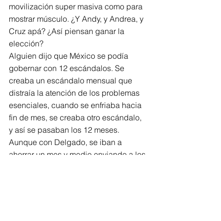
movilización super masiva como para 
mostrar músculo. ¿Y Andy, y Andrea, y 
Cruz apá? ¿Así piensan ganar la 
elección?
Alguien dijo que México se podía 
gobernar con 12 escándalos. Se 
creaba un escándalo mensual que 
distraía la atención de los problemas 
esenciales, cuando se enfriaba hacia 
fin de mes, se creaba otro escándalo, 
y así se pasaban los 12 meses. 
Aunque con Delgado, se iban a 
ahorrar un mes y medio enviando a los 
chavales a la casa sin escuela.
Pero hemos superado los 12. Ahora 
pasan tantas cosas, tan rápido, en un 
país donde nunca pasa nada, ni 
cuando pasa.