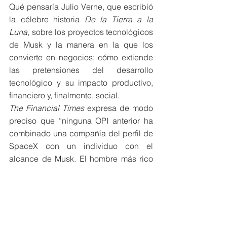
Qué pensaría Julio Verne, que escribió 
la célebre historia
 De la Tierra a la 
Luna
, sobre los proyectos tecnológicos 
de Musk y la manera en la que los 
convierte en negocios; cómo extiende 
las pretensiones del desarrollo 
tecnológico y su impacto productivo, 
financiero y, finalmente, social. 
The Financial Times 
expresa de modo 
preciso que “ninguna OPI anterior ha 
combinado una compañía del perfil de 
SpaceX con un individuo con el 
alcance de Musk. El hombre más rico 
del mundo promueve su visión y sus 
negocios entre 240 millones de 
seguidores en la plataforma X; los 
lanzamientos de los cohetes 
Starship
han convertido a esa empresa en uno 