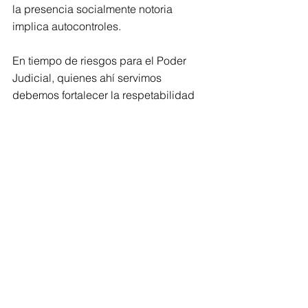
la presencia socialmente notoria 
implica autocontroles.
En tiempo de riesgos para el Poder 
Judicial, quienes ahí servimos 
debemos fortalecer la respetabilidad 
de  nuestros comportamientos  público 
y privado. De otra suerte la fragilidad  
impacta a las instituciones y erosiona 
al Estado democrático de derecho.
Comments