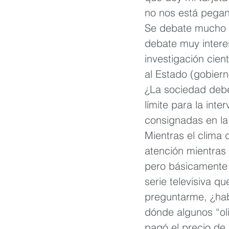
no nos está pega
Se debate mucho s
debate muy intere
investigación cien
al Estado (gobiern
¿La sociedad debe 
límite para la int
consignadas en la
Mientras el clima 
atención mientras
pero básicamente l
serie televisiva 
preguntarme, ¿hab
dónde algunos “oli
pagó el precio de l