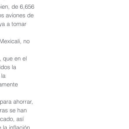
ien, de 6,656 
os aviones de 
ya a tomar 
exicali, no 
 que en el 
dos la 
la 
ramente 
ara ahorrar, 
ras se han 
cado, así 
a inflación 