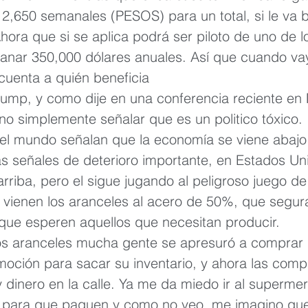
,650 semanales (PESOS) para un total, si le va b
hora que si se aplica podrá ser piloto de uno de l
anar 350,000 dólares anuales. Así que cuando va
cuenta a quién beneficia
ump, y como dije en una conferencia reciente en M
sino simplemente señalar que es un politico tóxico.
l mundo señalan que la economía se viene abajo,
señales de deterioro importante, en Estados Uni
arriba, pero el sigue jugando al peligroso juego de 
í vienen los aranceles al acero de 50%, que segu
 que esperen aquellos que necesitan producir.
s aranceles mucha gente se apresuró a comprar p
moción para sacar su inventario, y ahora las comp
 dinero en la calle. Ya me da miedo ir al supermer
a para que paguen y como no veo, me imagino que l