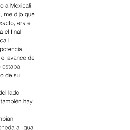
 a Mexicali, 
, me dijo que 
acto, era el 
el final, 
ali.
 potencia 
 el avance de 
o estaba 
o de su 
el lado 
 también hay 
mbian 
neda al igual 