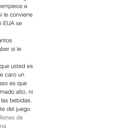
e empiece a 
i le conviene 
n EUA se 
ántos 
ber si le 
que usted es 
ce caro un 
aso es que 
mado alto, ni 
las bebidas. 
e del juego 
llones de 
na 