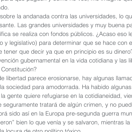
ndo.
obre la andanada contra las universidades, lo qu
sante. Las grandes universidades y muy buena par
tífica se realiza con fondos públicos. ¿Acaso eso 
o y legislativo) para determinar que se hace con 
tener que decir ya que en principio es su dinero?
ervención gubernamental en la vida cotidiana y las l
 Constitución?
de libertad parece erosionarse, hay algunas llama
 la sociedad para amodorrada. Ha habido algunas 
a gente quiere refugiarse en la cotidianeidad, vi
que seguramente tratará de algún crimen, y no pu
rá sido así en la Europa pre-segunda guerra mun
eron” bien lo que venía y se salvaron, mientras la
a locura de otro político tóxico,