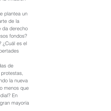
e plantea un 
te de la 
le da derecho 
esos fondos? 
 ¿Cuál es el 
ibertades 
das de 
protestas, 
endo la nueva 
edo menos que 
dial? En 
 gran mayoría 