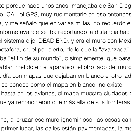
nto porque hace unos años, manejaba de San Diego
tro, CA., el GPS, muy rudimentario en ese entonces
a, y me señaló que en varias millas, no recuerdo ex
nforme avance se iba recortando la distancia hacia 
el sistema dijo: DEAD END, y era el muro con Mexic
etáfora, cruel por cierto, de lo que la “avanzada”
aba “el fin de su mundo”, o simplemente, que para
abían metido en el aparatejo, el otro lado del mur
cidía con mapas que dejaban en blanco el otro lad
ue se conoce como el mapa en blanco, no existe.
 hasta en los aviones, el mapa muestra ciudades d
ue ya reconocieron que más allá de sus fronteras
che, al cruzar ese muro ignominioso, las cosas ca
primer lugar, las calles están pavimentadas, la mo