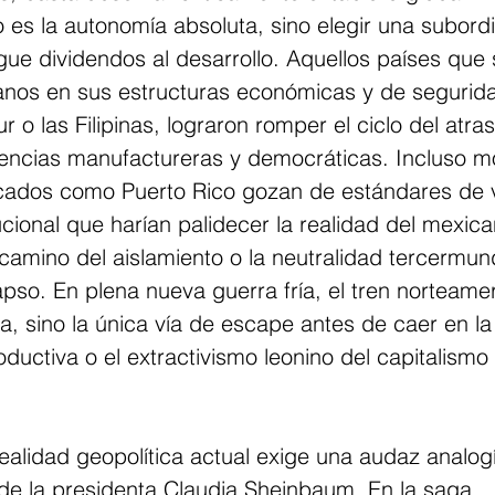
es la autonomía absoluta, sino elegir una subordi
gue dividendos al desarrollo. Aquellos países que 
anos en sus estructuras económicas y de segurida
 o las Filipinas, lograron romper el ciclo del atras
tencias manufactureras y democráticas. Incluso m
ticados como Puerto Rico gozan de estándares de v
ucional que harían palidecer la realidad del mexic
 camino del aislamiento o la neutralidad tercermun
apso. En plena nueva guerra fría, el tren norteame
a, sino la única vía de escape antes de caer en la
ductiva o el extractivismo leonino del capitalismo 
ealidad geopolítica actual exige una audaz analog
 de la presidenta Claudia Sheinbaum. En la saga 