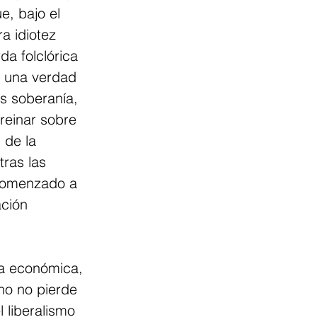
e, bajo el 
a idiotez 
da folclórica 
r una verdad 
es soberanía, 
reinar sobre 
 de la 
ras las 
 comenzado a 
ción 
da económica, 
ano no pierde 
 liberalismo 