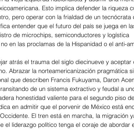
icoamericana. Esto implica defender la riqueza cu
ro, pero operar con la frialdad de un tecnócrata 
ifica entender que el futuro del país se juega en la
stro de microchips, semiconductores y logística 
 no en las proclamas de la Hispanidad o el anti-a
ar atrás el trauma del siglo diecinueve y aceptar 
no. Abrazar la norteamericanización pragmática sig
cional que describen Francis Fukuyama, Daron Ace
ansitando de un sistema extractivo y feudal a uno
dera honestidad valiente para el segundo piso de
dica en admitir que el porvenir de México está en
e Occidente. El tren está en marcha, la migración y
ue el liderazgo político tenga el coraje de abordar 