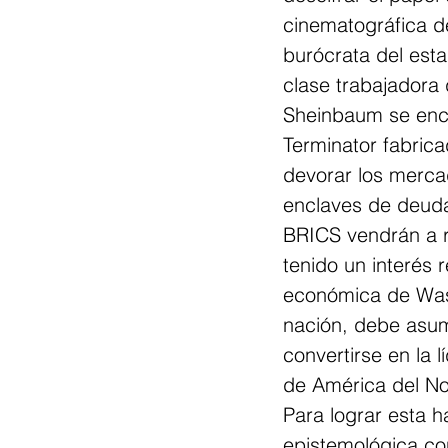
cinematográfica de
burócrata del est
clase trabajadora 
Sheinbaum se encue
Terminator fabrica
devorar los mercad
enclaves de deuda
BRICS vendrán a r
tenido un interés 
económica de Washi
nación, debe asumi
convertirse en la 
de América del No
Para lograr esta h
epistemológica con