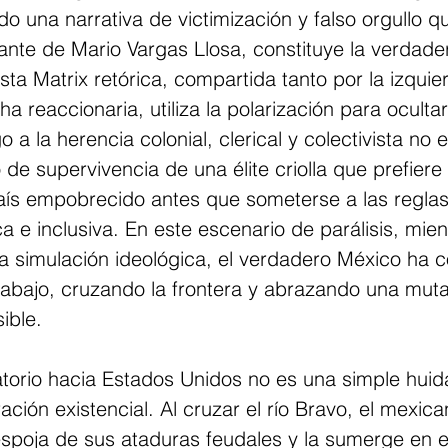
do una narrativa de victimización y falso orgullo qu
ante de Mario Vargas Llosa, constituye la verdader
ta Matrix retórica, compartida tanto por la izquier
a reaccionaria, utiliza la polarización para oculta
a la herencia colonial, clerical y colectivista no 
de supervivencia de una élite criolla que prefiere 
país empobrecido antes que someterse a las reglas
 e inclusiva. En este escenario de parálisis, mient
la simulación ideológica, el verdadero México ha
abajo, cruzando la frontera y abrazando una muta
sible.
torio hacia Estados Unidos no es una simple hui
ación existencial. Al cruzar el río Bravo, el mexic
espoja de sus ataduras feudales y la sumerge en el