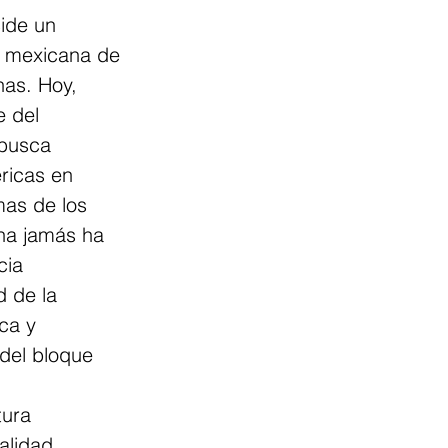
ide un 
n mexicana de 
nas. Hoy, 
 del 
 busca 
ricas en 
as de los 
na jamás ha 
cia 
 de la 
ca y 
 del bloque 
tura 
alidad 