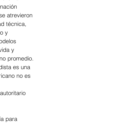
nación 
se atrevieron 
d técnica, 
o y 
odelos 
ida y 
ano promedio. 
dista es una 
ricano no es 
 
autoritario 
ía para 