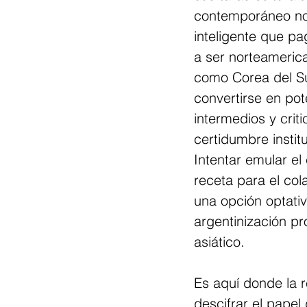
contemporáneo no 
inteligente que pa
a ser norteameric
como Corea del Sur
convertirse en po
intermedios y cri
certidumbre instit
Intentar emular el
receta para el col
una opción optativ
argentinización pro
asiático.
Es aquí donde la r
descifrar el papel