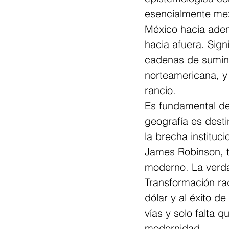
esencialmente mex
México hacia adent
hacia afuera. Sign
cadenas de sumini
norteamericana, y
rancio.
Es fundamental dej
geografía es desti
la brecha institu
James Robinson, tr
moderno. La verda
Transformación ra
dólar y al éxito d
vías y solo falta q
modernidad.