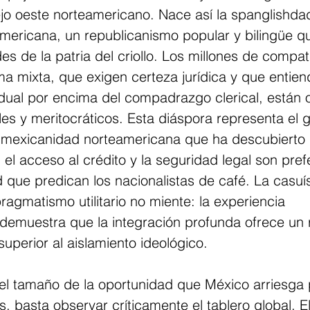
jo oeste norteamericano. Nace así la spanglishdad
mericana, un republicanismo popular y bilingüe q
es de la patria del criollo. Los millones de compat
a mixta, que exigen certeza jurídica y que entiend
vidual por encima del compadrazgo clerical, están
ales y meritocráticos. Esta diáspora representa el 
mexicanidad norteamericana que ha descubierto 
 el acceso al crédito y la seguridad legal son prefe
 que predican los nacionalistas de café. La casuís
ragmatismo utilitario no miente: la experiencia 
emuestra que la integración profunda ofrece un 
superior al aislamiento ideológico.
l tamaño de la oportunidad que México arriesga 
s, basta observar críticamente el tablero global. E