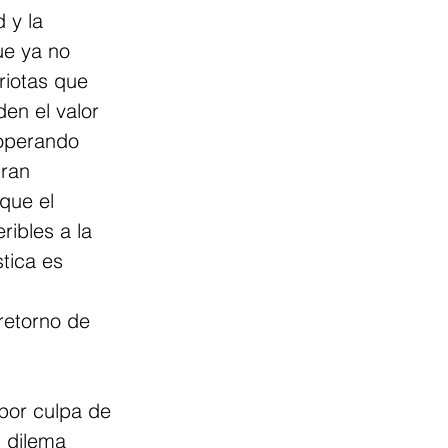
 y la 
ue ya no 
riotas que 
en el valor 
 operando 
gran 
que el 
ribles a la 
tica es 
retorno de 
por culpa de 
l dilema 