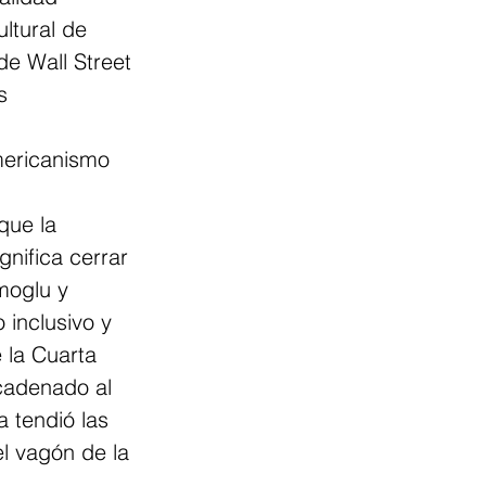
ltural de 
de Wall Street 
s
mericanismo 
que la 
nifica cerrar 
moglu y 
 inclusivo y 
 la Cuarta 
cadenado al 
a tendió las 
el vagón de la 