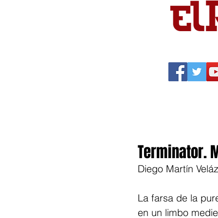
Portada
Política
Cu
Terminator. 
Diego Martín Velá
La farsa de la pur
en un limbo mediev