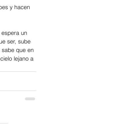
bes y hacen 
o espera un 
ue ser, sube 
 y sabe que en 
cielo lejano a 