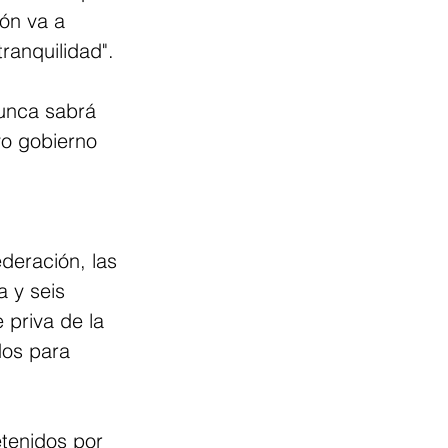
ón va a 
ranquilidad".
unca sabrá 
vo gobierno 
deración, las 
a y seis 
 priva de la 
dos para 
tenidos por 