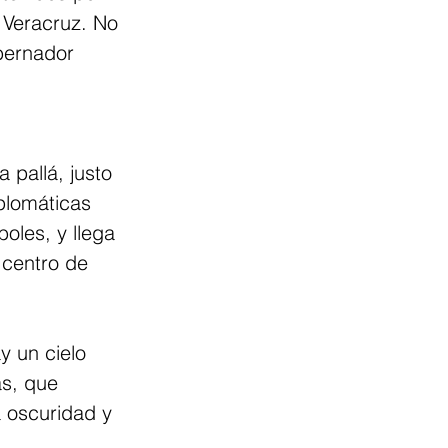
 Veracruz. No 
bernador
 pallá, justo 
plomáticas 
oles, y llega 
 centro de 
y un cielo 
s, que 
 oscuridad y 