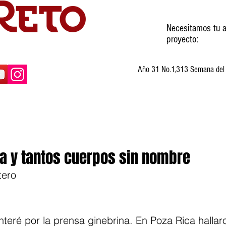
Necesitamos tu a
proyecto:
Año 31 No.1,313 Semana del 3
ltura
Invitados
Cartones
Humor
ta y tantos cuerpos sin nombre
tero
eré por la prensa ginebrina. En Poza Rica hallar