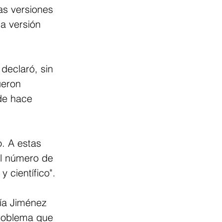
s versiones 
a versión 
declaró, sin 
ueron 
de hace 
. A estas 
el número de 
y científico".
ía Jiménez 
problema que 