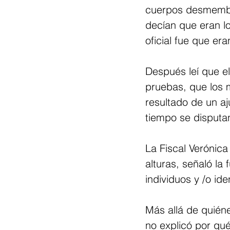
cuerpos desmembra
decían que eran lo
oficial fue que er
Después leí que e
pruebas, que los 
resultado de un a
tiempo se disputan
La Fiscal Verónic
alturas, señaló la
individuos y /o ide
Más allá de quién
no explicó por qu