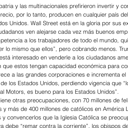
patria y las multinacionales prefirieron invertir y 
ecio, por lo tanto, producen en cualquier país de
os Unidos. Wall Street está en la gloria por sus e
iudadanos ven alejarse cada vez más buenos empl
etencia a los trabajadores de todo el mundo, qu
er lo mismo que ellos”, pero cobrando menos. Tru
stá interesado en venderle a los ciudadanos ame
an que estos tengan capacidad económica para co
rece a las grandes corporaciones e incrementa el d
de los Estados Unidos, perdiendo vigencia que “l
l Motors, es bueno para los Estados Unidos”.
iene otras preocupaciones, con 70 millones de fel
s y más de 400 millones de católicos en América L
 y convencerlos que la Iglesia Católica se preocup
a debe “remar contra la corriente”, los obispos de