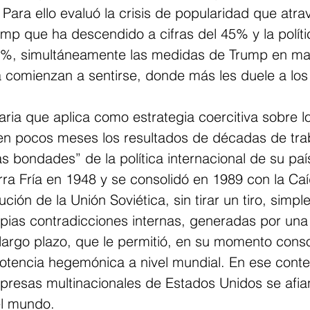
Para ello evaluó la crisis de popularidad que atrav
mp que ha descendido a cifras del 45% y la políti
1%, simultáneamente las medidas de Trump en mat
a comienzan a sentirse, donde más les duele a los
laria que aplica como estrategia coercitiva sobre l
en pocos meses los resultados de décadas de traba
 bondades” de la política internacional de su paí
rra Fría en 1948 y se consolidó en 1989 con la Ca
lución de la Unión Soviética, sin tirar un tiro, simp
pias contradicciones internas, generadas por una 
largo plazo, que le permitió, en su momento cons
otencia hegemónica a nivel mundial. En ese contex
presas multinacionales de Estados Unidos se afi
el mundo.