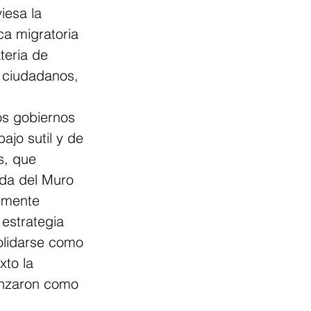
iesa la 
ca migratoria 
eria de 
 ciudadanos, 
os gobiernos 
jo sutil y de 
s, que 
ída del Muro 
lemente 
estrategia 
olidarse como 
to la 
anzaron como 