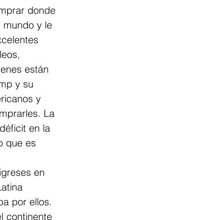
comprar donde 
l mundo y le 
xcelentes 
eos, 
ienes están 
mp y su 
ricanos y 
mprarles. La 
éficit en la 
o que es 
igreses en 
atina 
a por ellos. 
l continente 