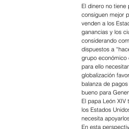
El dinero no tiene 
consiguen mejor pr
venden a los Estad
ganancias y los c
considerando comp
dispuestos a “hac
grupo económico e
para ello necesit
globalización favo
balanza de pagos 
bueno para Genera
El papa León XIV t
los Estados Unido
necesita apoyarlos
En esta perspectiv