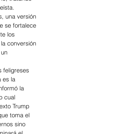
eísta.
s, una versión 
e se fortalece 
e los 
la conversión 
 un 
 feligreses 
 es la 
nformó la 
o cual 
texto Trump 
 que toma el 
rnos sino 
inará el 