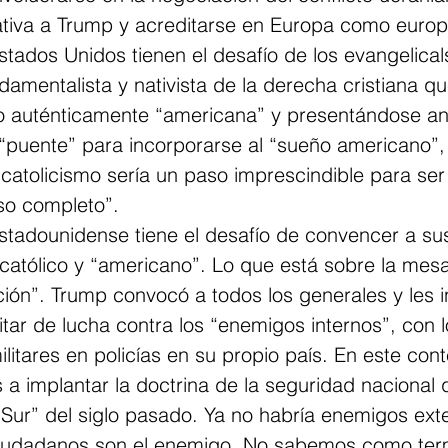
iativa a Trump y acreditarse en Europa como europ
stados Unidos tienen el desafío de los evangelical
amentalista y nativista de la derecha cristiana qu
 auténticamente “americana” y presentándose ant
“puente” para incorporarse al “sueño americano”, 
catolicismo sería un paso imprescindible para ser
so completo”.
stadounidense tiene el desafío de convencer a sus
católico y “americano”. Lo que está sobre la mesa
ción”. Trump convocó a todos los generales y les i
itar de lucha contra los “enemigos internos”, con l
ilitares en policías en su propio país. En este con
es a implantar la doctrina de la seguridad nacional
Sur” del siglo pasado. Ya no habría enemigos exte
iudadanos son el enemigo. No sabemos como term