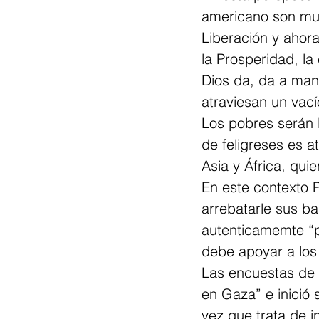
americano son muy
Liberación y ahor
la Prosperidad, la
Dios da, da a mano
atraviesan un vacío
Los pobres serán l
de feligreses es at
Asia y África, qu
En este contexto P
arrebatarle sus ba
autenticamemte “p
debe apoyar a los 
Las encuestas de 
en Gaza” e inició s
vez que trata de i