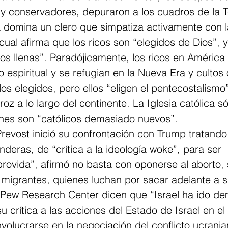
 conservadores, depuraron a los cuadros de la Te
a domina un clero que simpatiza activamente con l
 cual afirma que los ricos son “elegidos de Dios”,
s llenas”. Paradójicamente, los ricos en América 
 espiritual y se refugian en la Nueva Era y cultos 
os elegidos, pero ellos “eligen el pentecostalismo”
roz a lo largo del continente. La Iglesia católica s
ienes son “católicos demasiado nuevos”.
revost inició su confrontación con Trump tratando
nderas, de “crítica a la ideología woke”, para ser 
rovida”, afirmó no basta con oponerse al aborto, 
migrantes, quienes luchan por sacar adelante a su
Pew Research Center dicen que “Israel ha ido dem
u crítica a las acciones del Estado de Israel en el c
nvolucrarse en la negociación del conflicto ucrania