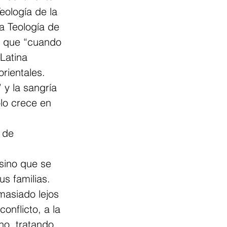
ología de la 
a Teología de 
 y que “cuando 
Latina 
orientales. 
 y la sangría 
ólo crece en 
 de 
sino que se 
s familias. 
asiado lejos 
onflicto, a la 
no, tratando 